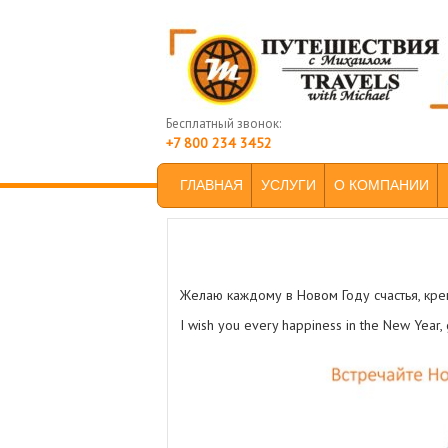
Бесплатный звонок:
+7 800 234 3452
SKIP TO PRIMARY CONTENT
SKIP TO SECONDARY CONTENT
ГЛАВНАЯ
УСЛУГИ
О КОМПАНИИ
MAIN MENU
Post navigation
Желаю каждому в Новом Году счастья, кре
I wish you every happiness in the New Year,