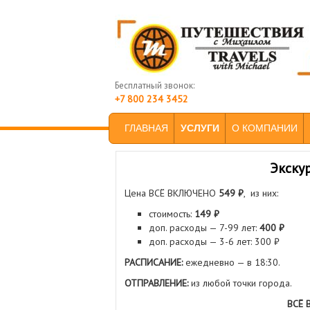
Бесплатный звонок:
+7 800 234 3452
SKIP TO PRIMARY CONTENT
SKIP TO SECONDARY CONTENT
ГЛАВНАЯ
УСЛУГИ
О КОМПАНИИ
MAIN MENU
Экску
Цена ВСЁ ВКЛЮЧЕНО
549 ₽
, из них:
стоимость:
149 ₽
доп. расходы — 7-99 лет:
400 ₽
доп. расходы — 3-6 лет: 300 ₽
РАСПИСАНИЕ:
ежедневно — в 18:30.
ОТПРАВЛЕНИЕ:
из любой точки города.
ВСЁ 