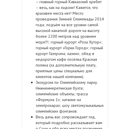
– главный горный Кавказский хребет
– весь, как на ладони! Кажется, что
красивее места нет! Место
проведения Зимней Олимпиады 2014
года; подъём на все уровни самой
высокой канатной дороги на высоту
более 2200 метров над уровнем
моря!!!; горный курорт «Роза Хутор»;
горный курорт «Горки Город»; горный
курорт Газпрома; казино; обед в
недорогом кафе посёлка Красная
поляна (за дополнительную плату,
приятные цены специально для
клиентов нашей компании).
Экскурсия по Олимпийскому парку.
Нижнеимеретинская бухта;
олимпийские объекты; трасса
«Формула-1»; катание на
электрокарах; шоу светомузыкальных
олимпийских фонтанов.
Весь день вас сопровождает гид,
который подробно рассказывает вам
о Сочи и обо всех местах посещения.