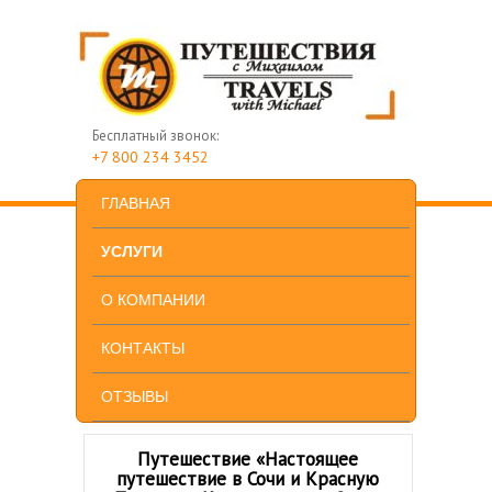
Бесплатный звонок:
+7 800 234 3452
SKIP TO PRIMARY CONTENT
SKIP TO SECONDARY CONTENT
ГЛАВНАЯ
MAIN MENU
УСЛУГИ
О КОМПАНИИ
КОНТАКТЫ
ОТЗЫВЫ
Путешествие «Настоящее
путешествие в Сочи и Красную