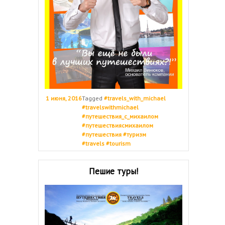
1 июня, 2016
Tagged
#travels_with_michael
#travelswithmichael
#путешествия_с_михаилом
#путешествиясмихаилом
#путешествия #туризм
#travels #tourism
Пешие туры!